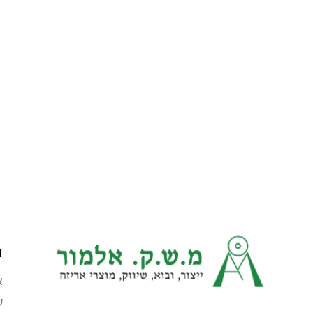
מ
א
ש