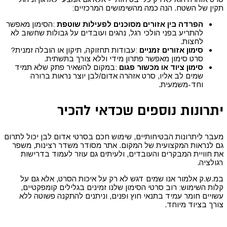
תקין של השטח. הנה כמה מהשימושים המרכזיים
:
הפרדה בין אזורים מסוכנים לפעילות שוטפת
:
הסימון מאפשר
להתריע בפני הולכי רגל, נהגים ועובדים על גבולות שחשוב לא
לחצות
.
סימון אזורים זמניים
:
עבודות תחזוקה, תיקון או הובלה זמנית?
סרט סימון מאפשר פתרון מידי וללא צורך בתשתית
.
סימון ציוד או מכשור פגום
:
במקום להשאיר פתק שלא תמיד
שמים לב אליו, סרט אזהרה אדום/לבן יוצר נראות ברורה
וחד-משמעית
.
יתרונות נוספים שכדאי להכיר
מעבר ליתרונות הבטיחותיים, שימוש חכם בסרטי אדום לבן יכול לתרום
גם לנראות המקצועית של המקום. אתר מסודר משדר רצינות, משפר
את חוויית המבקרים והעובדים, ולעיתים גם עוזר לעמוד בדרישות
רגולציה
.
במ.ש.ק אלמור אנו שמים דגש לא רק על איכות הסרט, אלא גם על
קלות השימוש: רוב סרטי הסימון שלנו זמינים בגלילים קומפקטיים,
עשויים חומר עמיד בתנאי חוץ ופנים, וניתנים להתקנה פשוטה ללא
צורך בציוד מיוחד
.