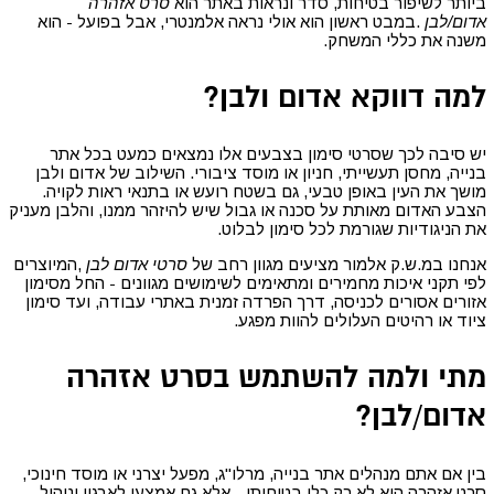
ביותר לשיפור בטיחות, סדר ונראות באתר הוא
סרט אזהרה
אדום/לבן
.
במבט ראשון הוא אולי נראה אלמנטרי, אבל בפועל - הוא
משנה את כללי המשחק
.
למה דווקא אדום ולבן
?
יש סיבה לכך שסרטי סימון בצבעים אלו נמצאים כמעט בכל אתר
בנייה, מחסן תעשייתי, חניון או מוסד ציבורי. השילוב של אדום ולבן
מושך את העין באופן טבעי, גם בשטח רועש או בתנאי ראות לקויה.
הצבע האדום מאותת על סכנה או גבול שיש להיזהר ממנו, והלבן מעניק
את הניגודיות שגורמת לכל סימון לבלוט
.
אנחנו במ.ש.ק אלמור מציעים מגוון רחב של
סרטי אדום לבן
,
המיוצרים
לפי תקני איכות מחמירים ומתאימים לשימושים מגוונים - החל מסימון
אזורים אסורים לכניסה, דרך הפרדה זמנית באתרי עבודה, ועד סימון
ציוד או רהיטים העלולים להוות מפגע
.
מתי ולמה להשתמש בסרט אזהרה
אדום/לבן
?
בין אם אתם מנהלים אתר בנייה, מרלו"ג, מפעל יצרני או מוסד חינוכי,
סרט אזהרה הוא לא רק כלי בטיחותי - אלא גם אמצעי לארגון וניהול