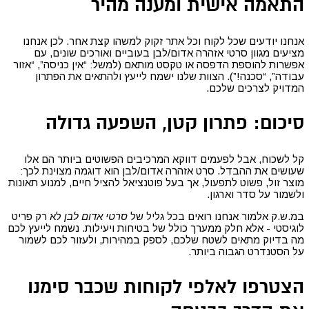
התאמה אישית ומענה מהיר
אנחנו יודעים שכל לקוח וכל אתר זקוק למשהו קצת אחר. לכן אנחנו
מציעים מגוון סרטי אזהרה אדום/לבן בעוביים ואורכים שונים, עם
אפשרות להוספת הדפסה או טקסט מותאם (למשל: “אין כניסה”, “אזור
עבודה”, “סכנה!”). הצוות שלנו ישמח לייעץ ולהתאים את הפתרון
המדויק לצרכים שלכם
.
סיכום: פתרון קטן, השפעה גדולה
קל לשכוח, אבל לפעמים דווקא המרכיבים הפשוטים ביותר הם אלו
שעושים את ההבדל. סרט אזהרה אדום/לבן הוא דוגמה מצוינת לכך:
מוצר זול, פשוט לתפעול, אך בעל פוטנציאל להציל חיים, למנוע תאונות
ולשמור על סדר וארגון
.
במ.ש.ק אלמור אנחנו רואים בכל גליל של
סרטי אדום לבן
לא רק פריט
לוגיסטי - אלא חלק ממערך כולל של בטיחות ויעילות. נשמח לייעץ לכם
מה בדיוק מתאים לשטח שלכם, לספק במהירות, ולעזור לכם לשמור
על הסטנדרט הגבוה ביותר
.
הצטרפו לאלפי לקוחות שכבר סימנו