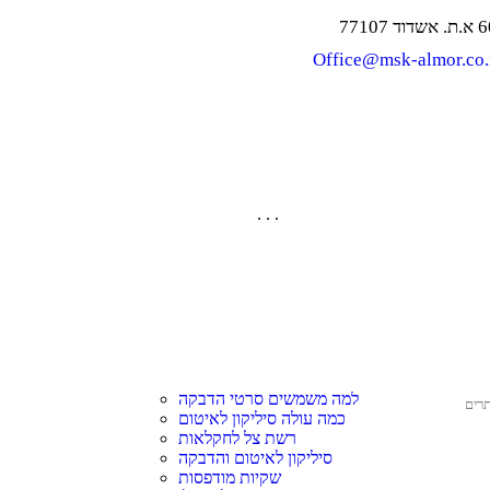
סרטי אזהרה
חומרי אריזה למפעל
באלות לבניין
Office@msk-almor.co.
אריזה למפעלים
רשת לעטיפת משטחים
הצעת מחיר
סרטי הדבקה pvc
שקי יוטא לבניין
שקי ענק
 ונחזור אליכם בהקדם
סרט הדבקה polypropylene
סטרץ פוליאתילן
ניילון לתעשייה
. . .
מסקינגטייפ נייר דבק
משווק בלעדי - טריופלסט שוודיה
סטרץ׳ פוליאתילן ידני
שק יוטה
בלה
ביג בג
. . .
שקי יוטה גדולים
סרט ביטחון
סרט אזהרה בצבעים
דבק דו צדדי
למה משמשים סרטי הדבקה
תרים
כמה עולה סיליקון לאיטום
רשת צל לחקלאות
סיליקון לאיטום והדבקה
שקיות מודפסות