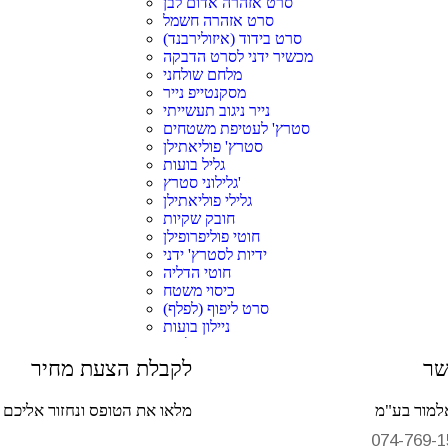
סרט אזהרה אדום לבן
סרט אזהרה חשמל
סרט בידוד (איזולירבנד)
מכשיר ידני לסרט הדבקה
מלחם שולחני
מסקנטייפ נייר
נייר ניגוב תעשייתי
סטרץ' לעטיפת משטחים
סטרץ' פוליאתילן
גליל בועות
גלילוני סטרץ'
גלילי פוליאתילן
חובק שקיות
חוטי פוליפרופילן
ידיות לסטרץ' ידני
חוטי הדליה
כיסוי משטח
סרט ליפוף (לפלף)
ניילון בועות
סטרץ' מכונה ננו- טכנולוגיה
סרט ביטחון
שר
לקבלת הצעת מחיר
מאמרים
חומרי אריזה
למור בע"מ
מלאו את הטופס ונחזור אליכם
גליל פוליאתילן
מכונות עטיפה
074-769-1