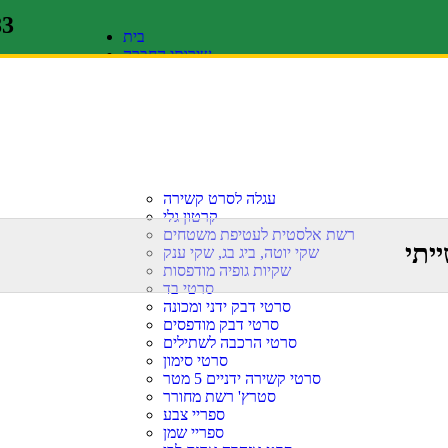
83
בית
שירותי החברה
חקלאות
בניין
תעשייה
רכב
מוצרים
שרינק פוליאוליפין
סרטי קשירה פוליפרופילן, פוליאסטר, מתכת
עגלה לסרט קשירה
קרטון גלי
רשת אלסטית לעטיפת משטחים
ייתי
שקי יוטה, ביג בג, שקי ענק
שקיות גופיה מודפסות
סרטי בד
סרטי דבק ידני ומכונה
סרטי דבק מודפסים
סרטי הרכבה לשתילים
סרטי סימון
סרטי קשירה ידניים 5 מטר
סטרץ' רשת מחורר
ספריי צבע
ספריי שמן