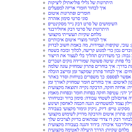
היתרונות של גלילי פוליאתילן ליציקות
איך לבחור חומרי אריזה למפעלים
חומרים ופתרונות איטום
סוגי סרטי סימון אזהרה
השימושים של סרט דבק נייר מסקינטייפ
היתרונות של סרטי דבק איזולירבנד
מלחם שקיות תעשייתי מקצועי
איך לבחור מוצרי איטום איכותיים
: עובי, שקיפות ועמידות, מה באמת חשוב לבדוק
ובדים נכון כדי למנוע קריעה, לכלוך ובזבוז בשטח
גבוה: כך משדרגים תהליך בלי לעצור את הייצור
בלי פחת: שיטה פשוטה שמורידה נזקים ושברים
 בדרך: איך בוחרים פתרון שמחזיק עונה שלמה
ם: איך לבחור פתרון שמקצר זמן ומייצב הובלה
י אפשר לפספס: כך משפרים בטיחות וסדר באתר
ון לאיטום: איך בוחרים חומר שמחזיק לאורך זמן
ה: אחיזה חזקה, הדבקה נקייה ותוצאה מקצועית
ץ' ידני: עטיפה חזקה בפחות חומר ובפחות מאמץ
 אדום/לבן לשטחי עבודה: סימון ברור ובטיחותי
יילון נצמד למשטחים: הגנה חכמה לאחסון ושינוע
מסקינג טייפ: דיוק, ניקיון וגימור מקצועי בעבודה
ון: פתרון איטום והדבקה מדויק לשימוש מקצועי
בחור דבק דו צדדי שמתאים בדיוק לצרכים שלך
יזולירבנד איכותי: בידוד והגנה בעבודה מקצועית
מלחם שקיות: הדרך היעילה לאטימה מקצועית