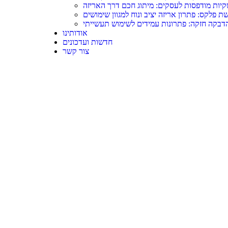
יות מודפסות לעסקים: מיתוג חכם דרך האריזה
ת פלקס: פתרון אריזה יציב ונוח למגוון שימושים
דבקה חזקה: פתרונות עמידים לשימוש תעשייתי
אודותינו
חדשות ועדכונים
צור קשר