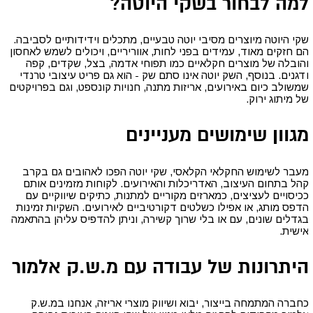
למה לבחור בשקי היוטה
?
שקי היוטה מיוצרים מסיבי יוטה טבעיים, מתכלים וידידותיים לסביבה.
הם חזקים מאוד, עמידים בפני לחות, אווריריים, ויכולים לשמש לאחסון
והובלה של מוצרים חקלאיים כמו תפוחי אדמה, בצל, שקדים, קפה
ודגנים. בנוסף, השק יוטה אינו סתם שק - הוא גם פריט עיצובי טרנדי
שמשולב כיום באירועים, אריזות מתנה, חנויות קונספט, וגם בפרויקטים
של מיתוג ירוק
.
מגוון שימושים מעניינים
מעבר לשימוש החקלאי הקלאסי, שקי יוטה הפכו לאהובים גם בקרב
קהל בתחום העיצוב, האדריכלות והאירועים. לקוחות מזמינים אותם
ככיסויים לעציצים, כמארזים מקוריים למתנות, כתיקים שיווקיים עם
הדפס מותג, או אפילו כשלטים דקורטיביים לאירועים. השקיות זמינות
בגדלים שונים, עם או בלי שרוך קשירה, וניתן להדפיס עליהן בהתאמה
אישית
.
היתרונות של עבודה עם מ.ש.ק אלמור
כחברה המתמחה בייצור, יבוא ושיווק מוצרי אריזה, אנחנו במ.ש.ק