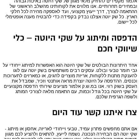
אלמור מקפידים להחזיק מלאי מגוון של שקי היוטה באיכות גבוהה
ובמחירים תחרותיים. אנו מלווים את לקוחותינו מהשלב הראשוני של
ההתאמה לצורך, דרך ייעוץ מקצועי, ועד לאספקה מהירה לכל חלקי
הארץ. כל שק יוטה אצלנו נבדק בקפידה כדי להבטיח מענה אופטימלי
לכל יישום
.
הדפסה ומיתוג על שקי היוטה – כלי
שיווקי חכם
אחד היתרונות הבולטים של שקי היוטה הוא האפשרות למיתוג ייחודי על
גבי חומר טבעי ובולט. עסקים רבים משתמשים בשק יוטה עם לוגו
להענקת מתנות ללקוחות, אריזת מוצרים לחגים, או כמארזים לתערוכות
וכנסים. ההדפסה על היוטה יוצרת מראה אותנטי וזכיר, שמבדל את
העסק בשוק רווי. אנו במ.ש.ק אלמור מציעים שירותי הדפסה מקצועיים
על שקי היוטה בכל גודל וכמות, עם התאמה מלאה לצורכי המותג
ולשפה הגרפית שלכם
.
צרו איתנו קשר עוד היום
אם אתם מחפשים פתרון עמיד, טבעי וייחודי לאריזה, אחסון או מיתוג -
שקי יוטה הם הבחירה הנכונה. נשמח לייעץ, להתאים ולהציע לכם מגוון