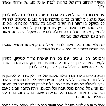
הקשור לתחום הזה של באלות לבניין או כל סוג של שקיות שאתה
צריך.
עם מבחר הכי גדול של כל הסוגים מכל הגדלים.
באלות לבניין
אצל מ.ש.ק אלמור מיובאים מהיצרנים הכי טובים שיכולים להחזיק
כל משקל בוודאות וזה חשוב למנוע כל עבודה כפולה או נזקים.
ברגע שמרימים באלות לבניין עם מנוף צריך לוודאת שהיא יכולה
להחזיק מעמד מכל גובה ויכולה להרים המשקל שלה. זה מאוד
חשוב גם למנוע שום פציעות.
יש מלא סוגים של באלות לבניין. אצל מ.ש.ק אלמור תמצא הסוגים
הכי טובים בשביל כל שימוש עם כל הגדלים.
והסוגים הכי טובים. עם כל מה שאתה צריך לניקיון,
לסימון
לקשירה או כל צורך כזה. ובכל התחומים, עם ותק גדול ומבחר אדיר
של כל מה שאתה יכול להצטרך לא רק בלות לבניין.
הביג באגים באות עם חבילה שלמה של ציוד לקשירה או לסימון או
לכל צורך שאתה יכול להיות לך. וזה עם ייעוץ לקבל החומרים שאתה
צריך לפעולה שאתה רוצה לבצע. בלות לבניין צריכות להחזיק מעמד
עם המשקל שלהם מכל גובה וכל תנאים. אתה תקבל הביג באגם
הכי טובות אחרי שעברו כל בדיקות שהם צריכות ומיוצרות לפי
הנוהלים הכי טובים.
אצל מ.ש.ק אלמור תקבל עזרה וייעוץ לכל פעולה שאתה צריך לקבל