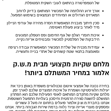
של הטמפרטורה בהתאם לעובי השקית המטופלת.
אורך זרוע ההלחמה של המכשיר המותאם בדיוק לרוחב
המארזים הגדולים או המיוחדים הנמצאים בשימוש המפעל.
סכין חיתוך מובנית המאפשרת הסרה מהירה של עודפי הניילון
מיד לאחר ביצוע פעולת האטימה.
איכות חומרי הגלם של גוף החימום ופס הטפלון המונעים
הידבקות של הפלסטיק למכשיר ומבטיחים אריזה נקייה.
עמידות מכנית של שלדת המכשיר המאפשרת עבודה רציפה
ומאומצת בתנאי שטח קשוחים של אתרי בנייה ותעשייה.
מלחם שקיות מקצועי מבית מ.ש.ק
אלמור במחיר המשתלם ביותר!
בחירה נכונה של אמצעי איטום טכנולוגיים משפרת באופן ניכר את
יעילות הלוגיסטיקה ושומרת על איכות המוצרים שלכם לאורך זמן.
מלחם שקיות מתקדם המותאם לאופי הפעילות שלכם הוא הפתרון
המושלם להשגת סגירה הרמטית וחיסכון בעלויות התפעול השוטפות.
אנחנו בחברת מ.ש.ק אלמור פועלים בתחום זה מעל 3 עשורים
ומספקים מוצרי אריזה וציוד נלווה ברמת שירות הגבוהה ביותר. אנחנו