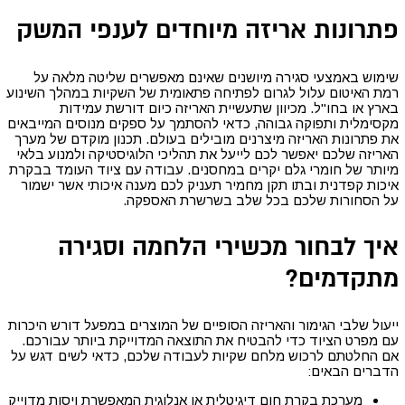
פתרונות אריזה מיוחדים לענפי המשק
שימוש באמצעי סגירה מיושנים שאינם מאפשרים שליטה מלאה על
רמת האיטום עלול לגרום לפתיחה פתאומית של השקיות במהלך השינוע
בארץ או בחו"ל. מכיוון שתעשיית האריזה כיום דורשת עמידות
מקסימלית ותפוקה גבוהה, כדאי להסתמך על ספקים מנוסים המייבאים
את פתרונות האריזה מיצרנים מובילים בעולם. תכנון מוקדם של מערך
האריזה שלכם יאפשר לכם לייעל את תהליכי הלוגיסטיקה ולמנוע בלאי
מיותר של חומרי גלם יקרים במחסנים. עבודה עם ציוד העומד בבקרת
איכות קפדנית ובתו תקן מחמיר תעניק לכם מענה איכותי אשר ישמור
על הסחורות שלכם בכל שלב בשרשרת האספקה.
איך לבחור מכשירי הלחמה וסגירה
מתקדמים?
ייעול שלבי הגימור והאריזה הסופיים של המוצרים במפעל דורש היכרות
עם מפרט הציוד כדי להבטיח את התוצאה המדוייקת ביותר עבורכם.
אם החלטתם לרכוש מלחם שקיות לעבודה שלכם, כדאי לשים דגש על
הדברים הבאים:
מערכת בקרת חום דיגיטלית או אנלוגית המאפשרת ויסות מדוייק