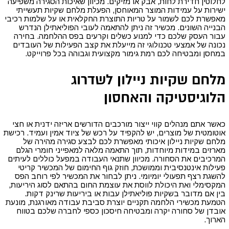
לחלוטין חדירת לחות, אבק או מזיקים. מכיוון שאיכות הסגירה משפיעה
ישירות על עמידות המוצר המאוחסן, הפעלת מלחם שקיות תעשייתי
מאפשרת לכם לשמור על טריות התוצרת החקלאית או על שלמות רכיבי
הבנייה השונים. מכשיר זה ניתן להתאמה לעובי הפוליאתילן הנדרש
עבור העסק שלכם כדי למנוע כשלים וקרעים בפס ההלחמה. בחירה
נכונה של אמצעי טכנולוגי זה מייעלת את קצב הפעילות של העובדים
במחסן ומבטיחה לכם רמת גימור מקצועית וגבוהה בכל פרוייקט.
מלחם שקיות ניילון לשדרוג
הלוגיסטיקה והאחסון
כאשר אתם מנהלים קווי ייצור מורכבים הדורשים אריזה ידנית או חצי
אוטומטית של מוצרים, יש להקפיד על רכש של ציוד אמין ועמיד. רכישת
מלחם שקיות ניילון איכותי מאפשרת לכם לבצע סגירה מהירה של
מארזים במידות מיוחדות, תוך התאמה מלאה למאפייני חומרי הגלם
המרכיבים את הסחורה. מכיוון שתנאי העבודה במפעל כוללים לעיתים
פעילות אינטנסיבית וממושכת, חוזק גוף החימום של המכשיר קריטי
להשגת רצף תפעולי יומיומי. ניתן לבחור את המכשיר לפי רוחב הפס
המקסימלי ואת היכולת לווסת את עוצמת החום בהתאם לסוג היריעות,
בין אם מדובר בשקיות פוליאתילן עבות או ביריעות שרינק דקות.
הטמעת מכשירי הלחמה תקניים יוצרת סביבת עבודה מאורגנת, מונעת
אובדן של סחורה יקרה ומבטיחה חיסכון כספי לחברה שלכם בטווח
הארוך.