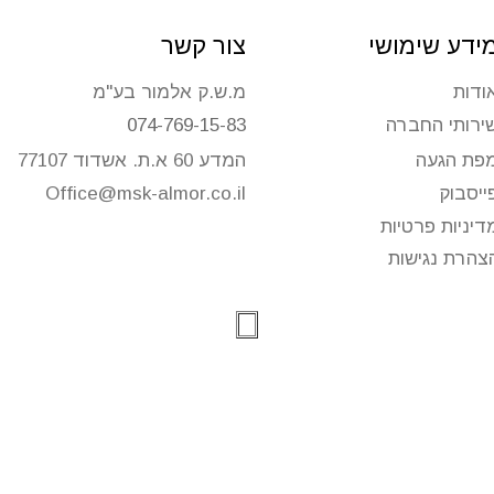
ידע שימושי
צור קשר
ודות
מ.ש.ק אלמור בע"מ
ירותי החברה
074-769-15-83
פת הגעה
המדע 60 א.ת. אשדוד 77107
ייסבוק
Office@msk-almor.co.il
דיניות פרטיות
לקבלת הצעת מחיר
צהרת נגישות
מלאו את הטופס ונחזור אליכם בהקדם